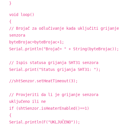
}
void loop()
{
// Brojač za odlučivanje kada uključiti grijanje
senzora
byteBrojac=byteBrojac+1;
Serial.println("Brojač= " + String(byteBrojac));
// Ispis statusa grijanja SHT31 senzora
Serial.print("Status grijanja SHT31: ");
//shtSenzor.setHeatTimeout(3);
// Provjeriti da li je grijanje senzora
uključeno ili ne
if (shtSenzor.isHeaterEnabled()==1)
{
Serial.println(F("UKLJUČENO"));