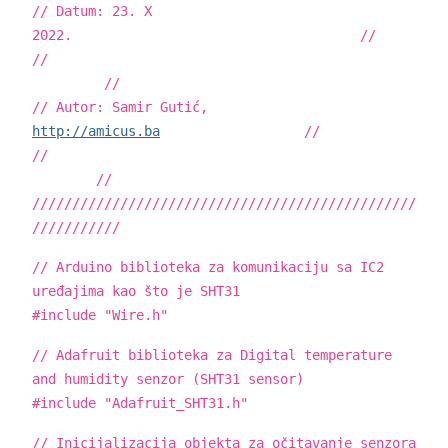
// Datum: 23. X
2022. //
//
//
// Autor: Samir Gutić,
http://amicus.ba
//
//
//
////////////////////////////////////////////////
///////////
// Arduino biblioteka za komunikaciju sa IC2
uređajima kao što je SHT31
#include "Wire.h"
// Adafruit biblioteka za Digital temperature
and humidity senzor (SHT31 sensor)
#include "Adafruit_SHT31.h"
// Inicijalizacija objekta za očitavanje senzora