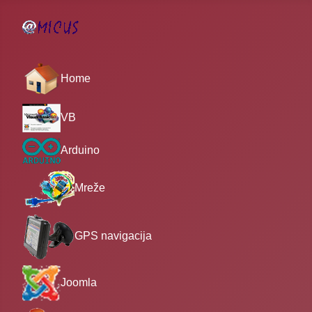
Home
VB
Arduino
Mreže
GPS navigacija
Joomla