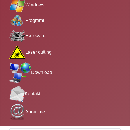
Windows
Programi
Hardware
Laser cutting
Download
Kontakt
About me