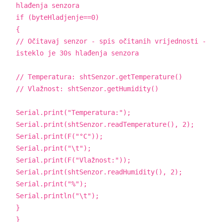
hlađenja senzora
if (byteHladjenje==0)
{
// Očitavaj senzor - spis očitanih vrijednosti -
isteklo je 30s hlađenja senzora
// Temperatura: shtSenzor.getTemperature()
// Vlažnost: shtSenzor.getHumidity()
Serial.print("Temperatura:");
Serial.print(shtSenzor.readTemperature(), 2);
Serial.print(F("°C"));
Serial.print("\t");
Serial.print(F("Vlažnost:"));
Serial.print(shtSenzor.readHumidity(), 2);
Serial.print("%");
Serial.println("\t");
}
}