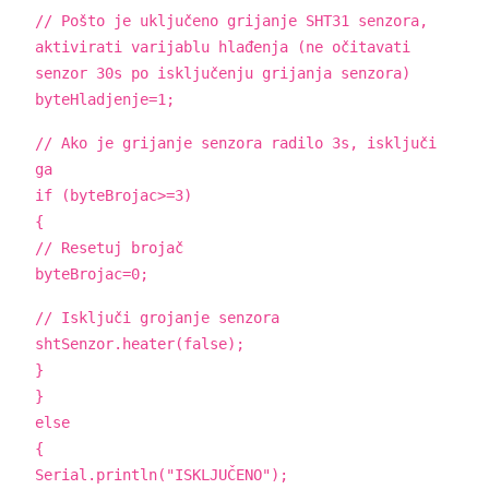
// Pošto je uključeno grijanje SHT31 senzora,
aktivirati varijablu hlađenja (ne očitavati
senzor 30s po isključenju grijanja senzora)
byteHladjenje=1;
// Ako je grijanje senzora radilo 3s, isključi
ga
if (byteBrojac>=3)
{
// Resetuj brojač
byteBrojac=0;
// Isključi grojanje senzora
shtSenzor.heater(false);
}
}
else
{
Serial.println("ISKLJUČENO");