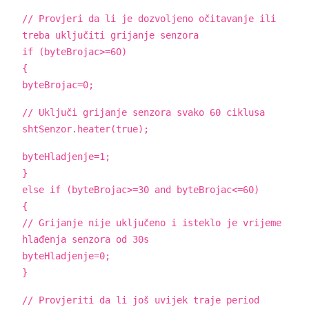
// Provjeri da li je dozvoljeno očitavanje ili
treba uključiti grijanje senzora
if (byteBrojac>=60)
{
byteBrojac=0;
// Uključi grijanje senzora svako 60 ciklusa
shtSenzor.heater(true);
byteHladjenje=1;
}
else if (byteBrojac>=30 and byteBrojac<=60)
{
// Grijanje nije uključeno i isteklo je vrijeme
hlađenja senzora od 30s
byteHladjenje=0;
}
// Provjeriti da li još uvijek traje period