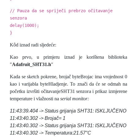
// Pauza da se spriječi prebrzo očitavanje
senzora
delay(1000);
}
Kôd iznad radi sljedeće:
Kao prvo, u primjeru iznad je korištena biblioteka
"
Adafruit_SHT31.h
"
Kada se sketch pokrene, brojač byteBrojac ima vrojednost 0
kao i varijabla byteHladjenje. To znači da će se odmah na
početku izvršiti očitavanjeSHT31 senzora i prikaz izmjerene
temperature i vlažnosti na
serial monitor:
11:43:39.404 -> Status grijanja SHT31: ISKLJUČENO
11:43:40.302 -> Brojač= 1
11:43:40.302 -> Status grijanja SHT31: ISKLJUČENO
11:43:40.302 -> Temperatura:21.57°C