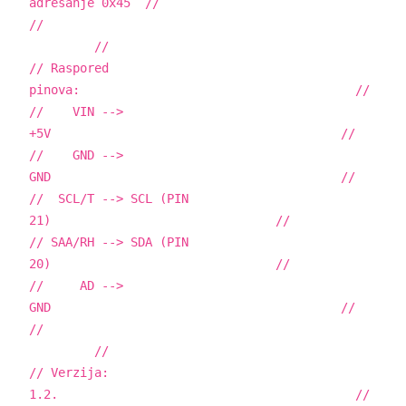
adresanje 0x45 //
//
//
// Raspored
pinova: //
// VIN -->
+5V //
// GND -->
GND //
// SCL/T --> SCL (PIN
21) //
// SAA/RH --> SDA (PIN
20) //
// AD -->
GND //
//
//
// Verzija:
1.2. //