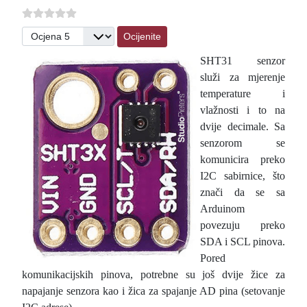
Molimo ocijenite
SHT31 senzor
služi za mjerenje
temperature i
vlažnosti i to na
dvije decimale. Sa
senzorom se
komunicira preko
I2C sabirnice, što
znači da se sa
Arduinom
povezuju preko
SDA i SCL pinova.
Pored
komunikacijskih pinova, potrebne su još dvije žice za
napajanje senzora kao i žica za spajanje AD pina (setovanje