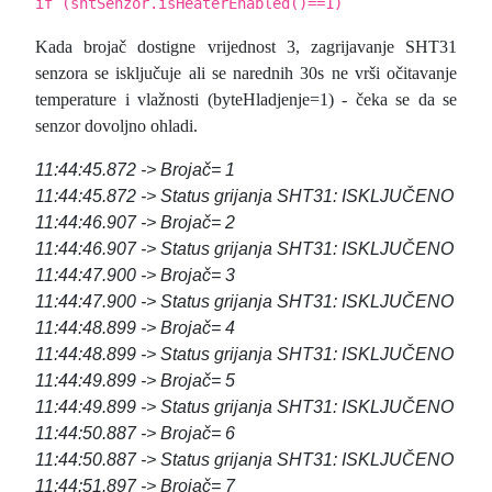
if (shtSenzor.isHeaterEnabled()==1)
Kada brojač dostigne vrijednost 3, zagrijavanje SHT31
senzora se isključuje ali se narednih 30s ne vrši očitavanje
temperature i vlažnosti (
byteHladjenje
=1) - čeka se da se
senzor dovoljno ohladi.
11:44:45.872 -> Brojač= 1
11:44:45.872 -> Status grijanja SHT31: ISKLJUČENO
11:44:46.907 -> Brojač= 2
11:44:46.907 -> Status grijanja SHT31: ISKLJUČENO
11:44:47.900 -> Brojač= 3
11:44:47.900 -> Status grijanja SHT31: ISKLJUČENO
11:44:48.899 -> Brojač= 4
11:44:48.899 -> Status grijanja SHT31: ISKLJUČENO
11:44:49.899 -> Brojač= 5
11:44:49.899 -> Status grijanja SHT31: ISKLJUČENO
11:44:50.887 -> Brojač= 6
11:44:50.887 -> Status grijanja SHT31: ISKLJUČENO
11:44:51.897 -> Brojač= 7