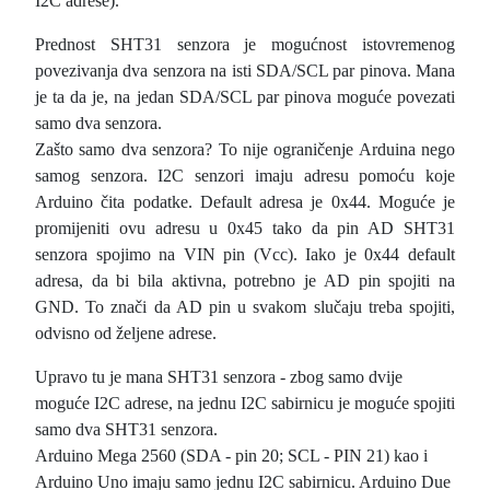
I2C adrese).
Prednost SHT31 senzora je mogućnost istovremenog
povezivanja dva senzora na isti SDA/SCL par pinova. Mana
je ta da je, na jedan SDA/SCL par pinova moguće povezati
samo dva senzora.
Zašto samo dva senzora? To nije ograničenje Arduina nego
samog senzora. I2C senzori imaju adresu pomoću koje
Arduino čita podatke. Default adresa je 0x44. Moguće je
promijeniti ovu adresu u 0x45 tako da pin AD SHT31
senzora spojimo na VIN pin (Vcc). Iako je 0x44 default
adresa, da bi bila aktivna, potrebno je AD pin spojiti na
GND. To znači da AD pin u svakom slučaju treba spojiti,
odvisno od željene adrese.
Upravo tu je mana SHT31 senzora - zbog samo dvije
moguće I2C adrese, na jednu I2C sabirnicu je moguće spojiti
samo dva SHT31 senzora.
Arduino Mega 2560 (SDA - pin 20; SCL - PIN 21) kao i
Arduino Uno imaju samo jednu I2C sabirnicu. Arduino Due