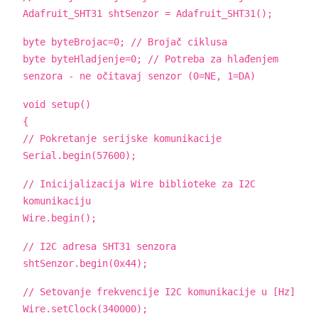
Adafruit_SHT31 shtSenzor = Adafruit_SHT31();
byte byteBrojac=0; // Brojač ciklusa
byte byteHladjenje=0; // Potreba za hlađenjem
senzora - ne očitavaj senzor (0=NE, 1=DA)
void setup()
{
// Pokretanje serijske komunikacije
Serial.begin(57600);
// Inicijalizacija Wire biblioteke za I2C
komunikaciju
Wire.begin();
// I2C adresa SHT31 senzora
shtSenzor.begin(0x44);
// Setovanje frekvencije I2C komunikacije u [Hz]
Wire.setClock(340000);